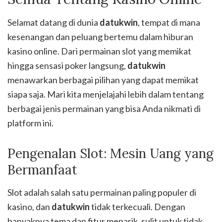
Selamat datang di dunia
datukwin
, tempat di mana
kesenangan dan peluang bertemu dalam hiburan
kasino online. Dari permainan slot yang memikat
hingga sensasi poker langsung,
datukwin
menawarkan berbagai pilihan yang dapat memikat
siapa saja. Mari kita menjelajahi lebih dalam tentang
berbagai jenis permainan yang bisa Anda nikmati di
platform ini.
Pengenalan Slot: Mesin Uang yang
Bermanfaat
Slot adalah salah satu permainan paling populer di
kasino, dan
datukwin
tidak terkecuali. Dengan
banyaknya tema dan fitur menarik, sulit untuk tidak