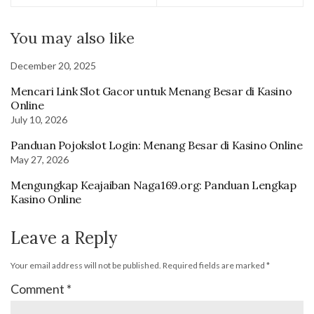
You may also like
December 20, 2025
Mencari Link Slot Gacor untuk Menang Besar di Kasino
Online
July 10, 2026
Panduan Pojokslot Login: Menang Besar di Kasino Online
May 27, 2026
Mengungkap Keajaiban Naga169.org: Panduan Lengkap
Kasino Online
Leave a Reply
Your email address will not be published.
Required fields are marked
*
Comment
*