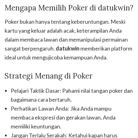
Mengapa Memilih Poker di datukwin?
Poker bukan hanya tentang keberuntungan. Meski
kartu yang keluar adalah acak, keterampilan Anda
dalam membaca lawan dan memanipulasi permainan
sangat berpengaruh.
datukwin
memberikan platform
ideal untuk mengujicoba kemampuan Anda.
Strategi Menang di Poker
Pelajari Taktik Dasar: Pahami nilai tangan poker dan
bagaimana cara bertaruh.
Perhatikan Lawan Anda: Jika Anda mampu
membaca ekspresi dan gerakan lawan, Anda
memiliki keuntungan.
Jangan Terlalu Serakah: Ketahui kapan harus