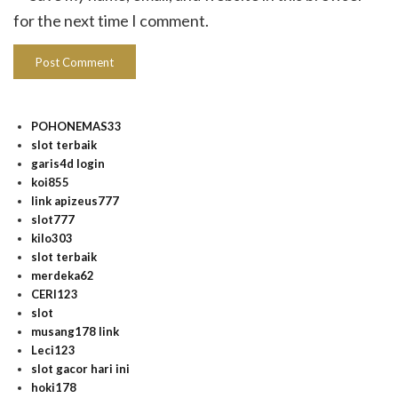
for the next time I comment.
POHONEMAS33
slot terbaik
garis4d login
koi855
link apizeus777
slot777
kilo303
slot terbaik
merdeka62
CERI123
slot
musang178 link
Leci123
slot gacor hari ini
hoki178