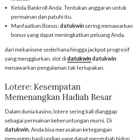
Kelola Bankroll Anda: Tentukan anggaran untuk
permainan dan patuhi itu.
Manfaatkan Bonus:
datukwin
sering menawarkan
bonus yang dapat meningkatkan peluang Anda.
dari mekanisme sederhana hingga jackpot progresif
yang menggiurkan, slot di
datukwin
datukwin
menawarkan pengalaman tak terlupakan.
Lotere: Kesempatan
Memenangkan Hadiah Besar
Dalam dunia kasino, lotere sering kali dianggap
sebagai permainan keberuntungan murni. Di
datukwin
, Anda bisa merasakan ketegangan
menunggu hasil undian yang dapat mengubah hidup.