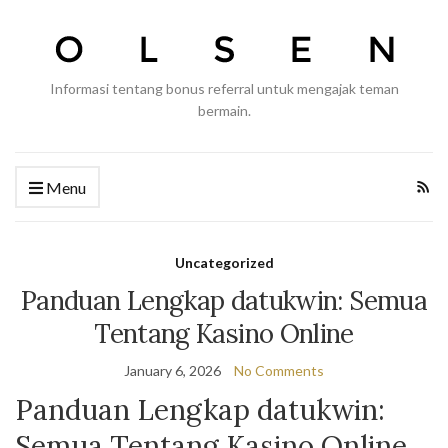
Informasi tentang bonus referral untuk mengajak teman
bermain.
Menu
Uncategorized
Panduan Lengkap datukwin: Semua
Tentang Kasino Online
January 6, 2026
No Comments
Panduan Lengkap datukwin:
Semua Tentang Kasino Online