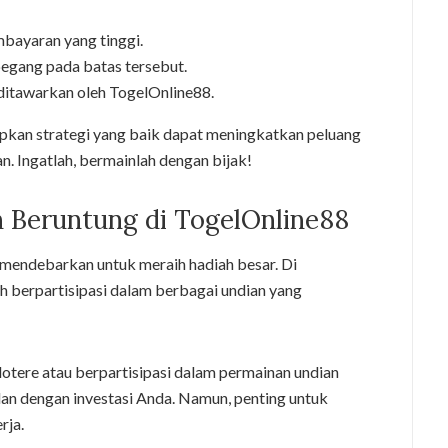
mbayaran yang tinggi.
egang pada batas tersebut.
itawarkan oleh TogelOnline88.
kan strategi yang baik dapat meningkatkan peluang
 Ingatlah, bermainlah dengan bijak!
n Beruntung di TogelOnline88
g mendebarkan untuk meraih hadiah besar. Di
 berpartisipasi dalam berbagai undian yang
lotere atau berpartisipasi dalam permainan undian
dan dengan investasi Anda. Namun, penting untuk
rja.