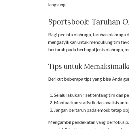
langsung.
Sportsbook: Taruhan O
Bagi pecinta olahraga, taruhan olahraga 
mengasyikkan untuk mendukung tim favor
bertaruh pada berbagai jenis olahraga, mu
Tips untuk Memaksimalk
Berikut beberapa tips yang bisa Anda gu
Selalu lakukan riset tentang tim dan
Manfaatkan statistik dan analisis unt
Jangan bertaruh pada emosi; tetap obje
Mengambil pendekatan yang berfokus p