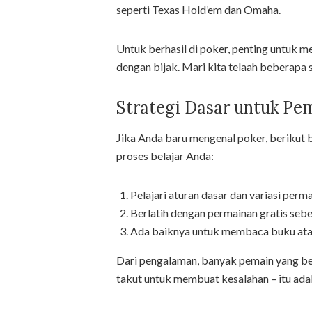
seperti Texas Hold’em dan Omaha.
Untuk berhasil di poker, penting untuk
dengan bijak. Mari kita telaah beberapa
Strategi Dasar untuk Pe
Jika Anda baru mengenal poker, beriku
proses belajar Anda:
Pelajari aturan dasar dan variasi per
Berlatih dengan permainan gratis se
Ada baiknya untuk membaca buku atau
Dari pengalaman, banyak pemain yang berh
takut untuk membuat kesalahan – itu adal