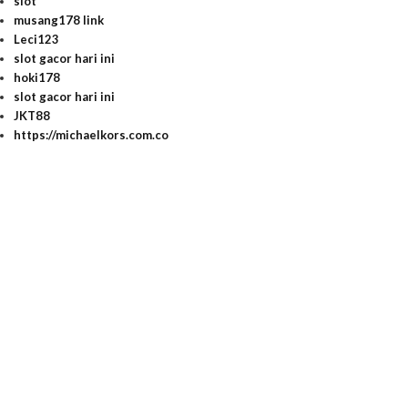
slot
musang178 link
Leci123
slot gacor hari ini
hoki178
slot gacor hari ini
JKT88
https://michaelkors.com.co