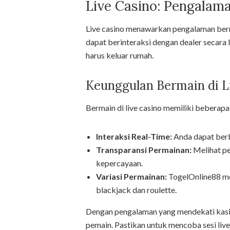
Live Casino: Pengalama
Live casino menawarkan pengalaman berm
dapat berinteraksi dengan dealer secara
harus keluar rumah.
Keunggulan Bermain di L
Bermain di live casino memiliki beberap
Interaksi Real-Time:
Anda dapat berb
Transparansi Permainan:
Melihat pe
kepercayaan.
Variasi Permainan:
TogelOnline88 me
blackjack dan roulette.
Dengan pengalaman yang mendekati kasino
pemain. Pastikan untuk mencoba sesi live