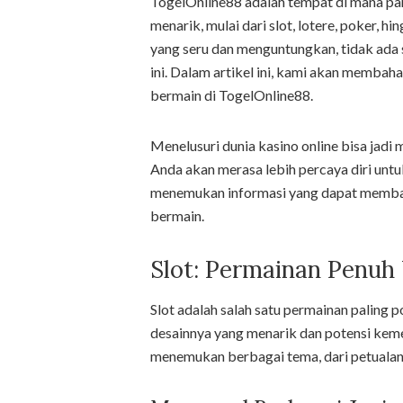
TogelOnline88 adalah tempat di mana p
menarik, mulai dari slot, lotere, poker, 
yang seru dan menguntungkan, tidak ada 
ini. Dalam artikel ini, kami akan membah
bermain di TogelOnline88.
Menelusuri dunia kasino online bisa jad
Anda akan merasa lebih percaya diri unt
menemukan informasi yang dapat memban
bermain.
Slot: Permainan Penuh
Slot adalah salah satu permainan paling
desainnya yang menarik dan potensi keme
menemukan berbagai tema, dari petualang